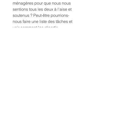
ménagères pour que nous nous 
sentions tous les deux à l'aise et 
soutenus ? Peut-être pourrions-
nous faire une liste des tâches et 
voir comment les répartir 
équitablement ?"
Cet exemple montre comment utiliser 
la communication non violente pour 
aborder un sujet délicat en couple, en 
exprimant ses sentiments et besoins 
tout en invitant à une discussion 
constructive pour trouver une solution 
qui convient aux deux partenaires.
Cette manière de communiquer est 
utilisée dans divers contextes, tels que 
les relations interpersonnelles, les 