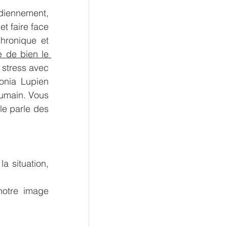
diennement, 
t faire face 
hronique et 
e de bien le 
stress avec 
onia Lupien 
humain. Vous 
e parle des 
 situation, 
notre image 