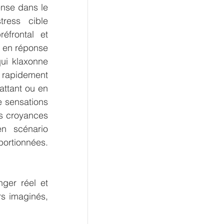
ense dans le 
ress cible 
frontal et 
t en réponse 
ui klaxonne 
 rapidement 
ttant ou en 
e sensations 
s croyances 
n scénario 
ortionnées. 
ger réel et 
s imaginés, 