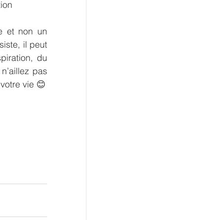
ion
e et non un 
ste, il peut 
iration, du 
’aillez pas 
votre vie 😊