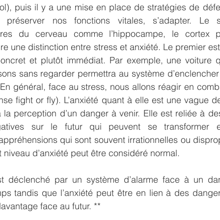
isol), puis il y a une mise en place de stratégies de déf
préserver nos fonctions vitales, s’adapter. Le st
ires du cerveau comme l’hippocampe, le cortex pré
re une distinction entre stress et anxiété. Le premier es
ncret et plutôt immédiat. Par exemple, une voiture q
sons sans regarder permettra au système d’enclencher
En général, face au stress, nous allons réagir en comba
se fight or fly). L’anxiété quant à elle est une vague d
 la perception d’un danger à venir. Elle est reliée à de
tives sur le futur qui peuvent se transformer e
appréhensions qui sont souvent irrationnelles ou disprop
tit niveau d’anxiété peut être considéré normal.
est déclenché par un système d’alarme face à un dan
s tandis que l’anxiété peut être en lien à des danger
 davantage face au futur. **