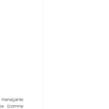
n menaçante 
es (comme 