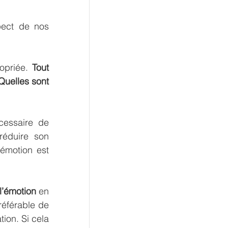
pect de nos 
opriée. 
Tout 
uelles sont 
Ensuite, lorsqu’une situation déclenchant la colère se présente, il est nécessaire de 
éduire son 
émotion est 
l’émotion
 en 
référable de 
ion. Si cela 