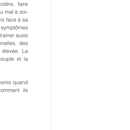
ère, faire 
u mal à soi-
s face à sa 
s symptômes 
ainer aussi 
nelles, des 
 élevée. La 
uple et la 
nsmis quand 
omment ils 