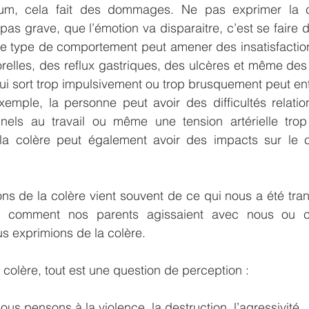
uum, cela fait des dommages. Ne pas exprimer la col
as grave, que l’émotion va disparaitre, c’est se faire d
e type de comportement peut amener des insatisfaction
orelles, des reflux gastriques, des ulcères et même de
ui sort trop impulsivement ou trop brusquement peut entr
mple, la personne peut avoir des difficultés relation
nels au travail ou même une tension artérielle trop
a colère peut également avoir des impacts sur le co
ns de la colère vient souvent de ce qui nous a été tra
 ; comment nos parents agissaient avec nous ou c
s exprimions de la colère.
a colère, tout est une question de perception :
ous pensons à la violence, la destruction, l’agressivité.