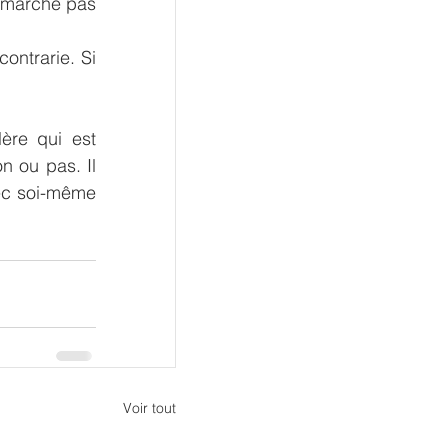
e marche pas 
ntrarie. Si 
ère qui est 
 ou pas. Il 
ec soi-même 
Voir tout