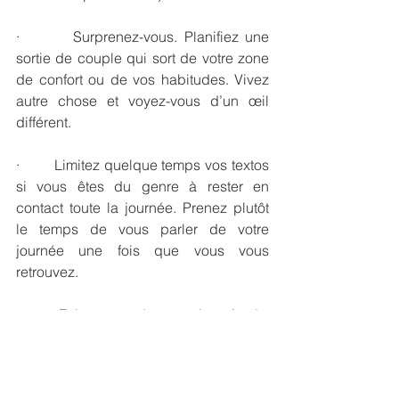
·        Surprenez-vous. Planifiez une 
sortie de couple qui sort de votre zone 
de confort ou de vos habitudes. Vivez 
autre chose et voyez-vous d’un œil 
différent.
·        Limitez quelque temps vos textos 
si vous êtes du genre à rester en 
contact toute la journée. Prenez plutôt 
le temps de vous parler de votre 
journée une fois que vous vous 
retrouvez.
·        Faites-vous des surprises (petits 
cadeaux, lettre écrite à la main, fleurs, 
etc.). Cela démontre que vous avez 
l’intérêt l’un pour l’autre, que vous faites 