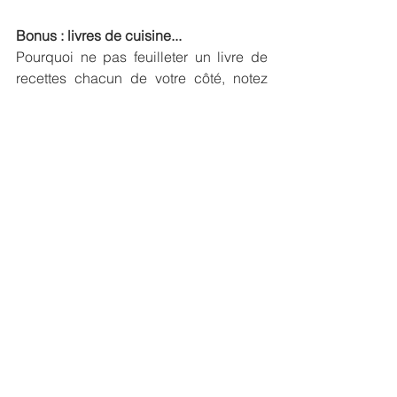
Bonus : livres de cuisine...
Pourquoi ne pas feuilleter un livre de 
recettes chacun de votre côté, notez 
celles qui vous plaisent et vous 
organisez une soirée cuisine?  Vous 
pourriez vous partager les tâches tout 
en sirotant une coupe de vin. Cuisiner 
ensemble une nouvelle recette vous 
permettra de vous concentrer sur le 
moment présent tout en vous faisant 
plaisir!
#livres
#lecture
#couple